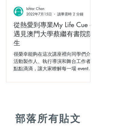
Ishtar Chan
2022年7月15日
讀畢需時 2 分鐘
從熱愛到專業My Life Cue –
遇見澳門大學蔡繼有書院院
生
很榮幸能夠在這次講座裡向同學們介紹
活動製作人、執行導演和舞台工作者的
點點滴滴，讓大家瞭解每一場 event、
每一個 stage 背後的動人故事。希望有
觸動你的神經，愛上 event、愛上 stage
，一起朝精彩的 event 人生進發吧！
部落所有貼文