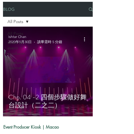
BLOG
All Posts
All Posts
Ishtar Chan
2020年5月30日
讀畢需時 5 分鐘
to be an
event
producer
Producer
Journal
Chp. 04 -2 四個步驟做好舞
台設計（二之二）
​Event Producer Kiosk | Macao