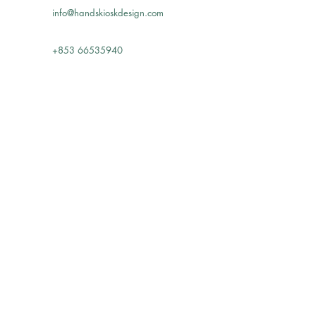
info@handskioskdesign.com
+853 66535940
訂閱 Event Producer Kiosk 最新分享
按此立即訂閱
© 2022 all rights reserved by Event Producer Kiosk | HANDS KIOSK Event Planning Ltd. |