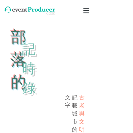
​部
​記
落
時
的
錄
文
記
古
​字
載
老​
城
與
市
文
的
明