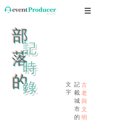
​部
​記
落
時
的
錄
文
記
古
​字
載
老​
城
與
市
文
的
明