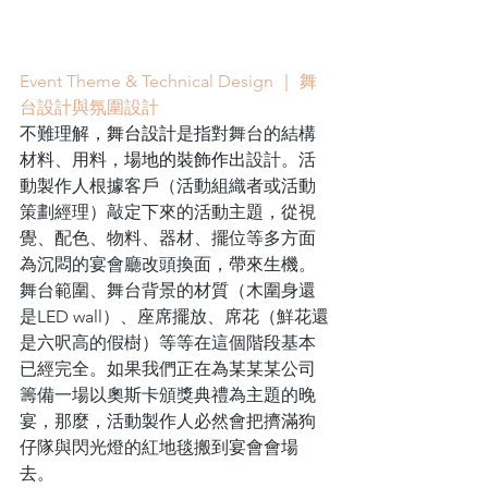
Event Theme & Technical Design ｜ 
舞
台設計與氛圍設計
不難理解，
舞台設計
是指對舞台的結構
材料、用料，
場地的裝飾作出
設計。活
動製作人根據客戶（活動組織者或活動
策劃經理）敲定下來的活動主題，從視
覺、配色、物料、器材、擺位等多方面
為沉悶的宴會廳改頭換面，帶來生機。
舞台範圍、舞台背景的材質（木圍身還
是LED wall）、座席擺放、席花（鮮花還
是六呎高的假樹）等等在這個階段基本
已經完全。如果我們正在為某某某公司
籌備一場以奧斯卡頒獎典禮為主題的晚
宴，那麼，活動製作人必然會把擠滿狗
仔隊與閃光燈的紅地毯搬到宴會會場
去。