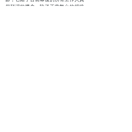
個預演的機會。除了正常舞台的綵排，
一個純粹的技術性綵排也是必須編排到
綵排表裏的，這裏指的是聲影畫的專門
綵排。另外，在規模比較大的宴會廳
裏，宴會部的同事通常也需要一個自己
的綵排，當活動製作人的你也得預留時
間給宴會部經理。
在我的心目中，活動製作人的任務並不
單單把活動完成、把每一件活動的組件
以完美的狀態呈現在客戶和活動與會者
的眼前，也不僅僅是製造一個令人嘩然