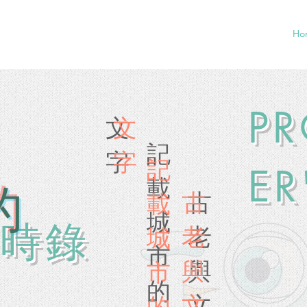
Ho
P
文
文
記
​字
​字
記
ER
載
的
古
古
載
城
記時錄
老​
老
城
市
與
與
市
的
文
文
的