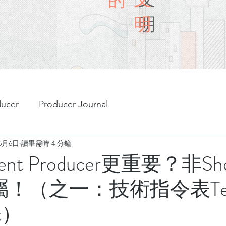
明
明
ducer
Producer Journal
年6月6日
讀畢需時 4 分鐘
nt Producer更重要？非Sh
 莫屬！（之一：技術指令表Tech
et）