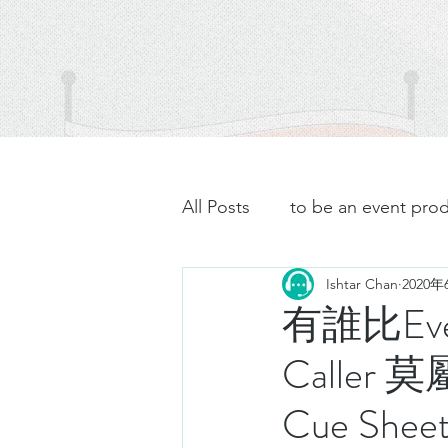
All Posts
to be an event pro
Ishtar Chan
2020
有誰比Eve
Caller
Cue She