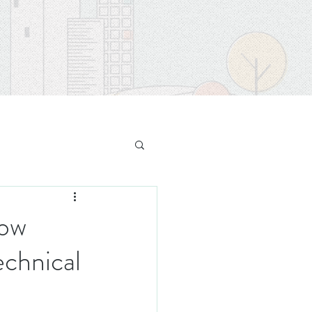
ow
nical