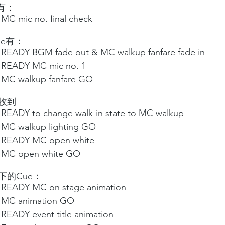
有：
MC mic no. final check
e有：
 READY BGM fade out & MC walkup fanfare fade in
 READY MC mic no. 1
 MC walkup fanfare GO
收到
 READY to change walk-in state to MC walkup 
 MC walkup lighting GO
 READY MC open white
0 MC open white GO
下的Cue：
 READY MC on stage animation
 MC animation GO
READY event title animation