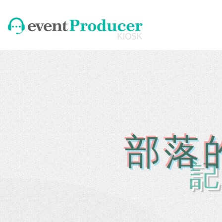
​部落
​