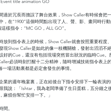
Event title animation GO
過於冗長而擔誤了舞台效果，Show Caller有時候會把一
，在“1900”這個時間點出現了人、聲、影、畫同時行動的
個這樣指令：“MC GO，ALL GO”。
放到指令表上的時候，Show Caller就會按照重要程
現Show Caller是如此的像一枝機關槍，發射出滔滔
設好的Cue，還沒有包括現場突然冒出狀況的臨時Cue。
 Caller必須時刻打醒十二分精神，隨時增減技術指令表
在每一場活動裏都是必定會發生的事情。
企業的週年晚宴裏，正在給後台下指令安排下一輪表演的
我說：「Ishtar，我為老闆準備了生日蛋糕，五分鐘之
，麻煩你幫忙安排一下。」
時間。