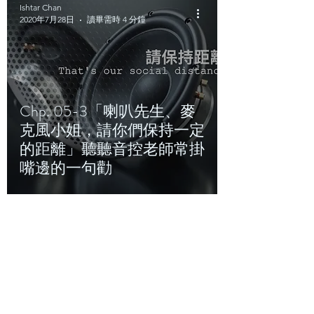
Ishtar Chan
2020年7月28日
讀畢需時 4 分鐘
Chp. 05-3「喇叭先生、麥
克風小姐，請你們保持一定
的距離」聽聽音控老師常掛
嘴邊的一句勸
Ishtar Chan
2020年7月22日
讀畢需時 4 分鐘