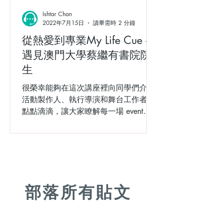
Ishtar Chan
2022年7月15日
讀畢需時 2 分鐘
從熱愛到專業My Life Cue –
遇見澳門大學蔡繼有書院院
生
很榮幸能夠在這次講座裡向同學們介紹
活動製作人、執行導演和舞台工作者的
點點滴滴，讓大家瞭解每一場 event、
每一個 stage 背後的動人故事。希望有
觸動你的神經，愛上 event、愛上 stage
，一起朝精彩的 event 人生進發吧！
部落所有貼文