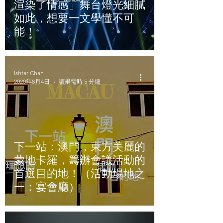
渲染了情感」舞台燈光細膩
如此，想要一文學懂不可
能！
Ishtar Chan
2020年8月4日
讀畢需時 5 分鐘
下一站：澳門，東方美麗的
蒙地卡羅，籌辦會議活動的
首選目的地！（活動場地之
一：宴會廳）