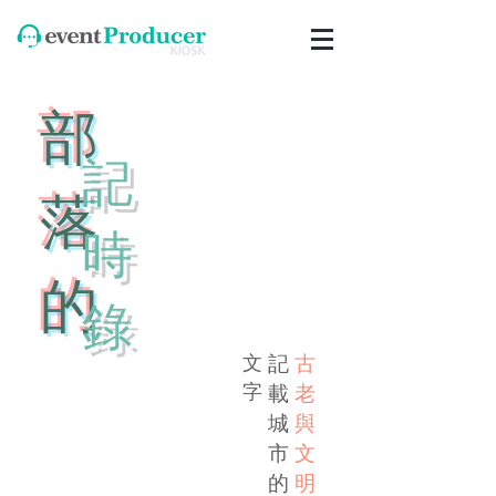
​部
​記
落
時
的
錄
文
記
古
​字
載
老​
城
與
市
文
的
明