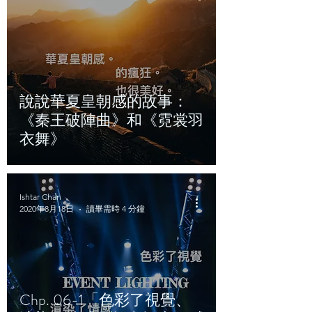
說說華夏皇朝感的故事：
《秦王破陣曲》和《霓裳羽
衣舞》
Ishtar Chan
2020年8月18日
讀畢需時 4 分鐘
Chp. 06-1「色彩了視覺、