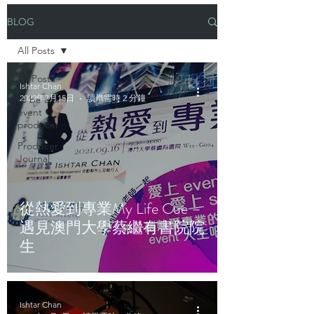
BLOG
All Posts
All Posts
Ishtar Chan
2022年7月15日
讀畢需時 2 分鐘
to be an
event
producer
Producer
Journal
從熱愛到專業My Life Cue –
遇見澳門大學蔡繼有書院院
生
Ishtar Chan