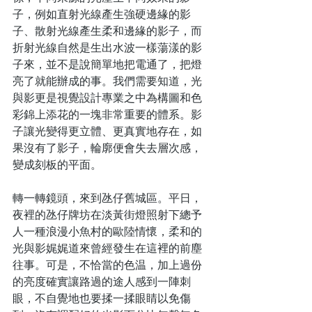
子，例如直射光線產生強硬邊緣的影
子、散射光線產生柔和邊緣的影子，而
折射光線自然是生出水波一樣蕩漾的影
子來，並不是說簡單地把電通了，把燈
亮了就能辦成的事。我們需要知道，光
與影更是視覺設計專業之中為構圖和色
彩錦上添花的一塊非常重要的體系。影
子讓光變得更立體、更真實地存在，如
果沒有了影子，輪廓便會失去層次感，
變成刻板的平面。
轉一轉鏡頭，來到氹仔舊城區。平日，
夜裡的氹仔牌坊在淡黃街燈照射下總予
人一種浪漫小魚村的歐陸情懷，柔和的
光與影娓娓道來曾經發生在這裡的前塵
往事。可是，不恰當的色温，加上過份
的亮度確實讓路過的途人感到一陣刺
眼，不自覺地也要揉一揉眼睛以免傷