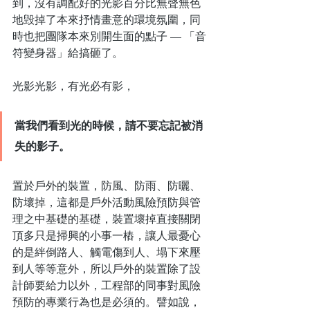
到，沒有調配好的光影百分比無聲無色
地毁掉了本來抒情畫意的環境氛圍，同
時也把團隊本來別開生面的點子 — 「音
符變身器」給搞砸了。
光影光影，有光必有影，
當我們看到光的時候，請不要忘記被消
失的影子。
置於戶外的裝置，防風、防雨、防曬、
防壞掉，這都是戶外活動風險預防與管
理之中基礎的基礎，裝置壞掉直接關閉
頂多只是掃興的小事一樁，讓人最憂心
的是絆倒路人、觸電傷到人、塌下來壓
到人等等意外，所以戶外的裝置除了設
計師要給力以外，工程部的同事對風險
預防的專業行為也是必須的。譬如說，