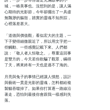
誘，一步一步帶你遊走充滿故事的小
城，一樁美事也。沒想到的是，讓人滿
心期待的光影節，今年卻擺出了一具虛
無飄渺的軀殼，踏實的靈魂不知所踪，
心裡落差甚大。
「道德與價值觀」看似宏大的主題，一
下子變得細微親近了，所以用文字把一
些觸動、一些感覺記載下來。人們都
說：「敬人者人恒敬之。」尊重這回事
是雙方的，今天若你欺騙了觀眾，瞞得
了天，將來終有一天也是過不了海的。
月亮與兔子的事情已經讓人憤怒，設計
與藝術一貫是光影的靈魂，怎料都給複
製貓吞噬掉了。如果你打算逐一路線沿
著走，恐怕到最後你會跟我一樣感到失
落。