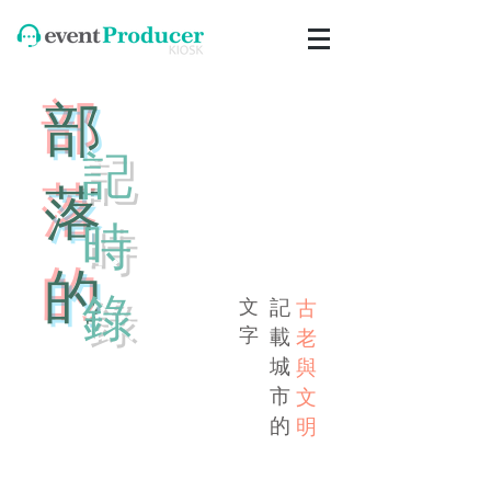
​部
​記
落
時
的
錄
文
記
古
​字
載
老​
城
與
市
文
的
明