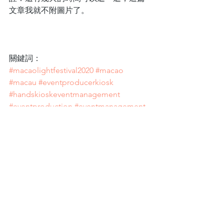
文章我就不附圖片了。
關鍵詞：
#macaolightfestival2020
#macao
#macau
#eventproducerkiosk
#handskioskeventmanagement
#eventproduction
#eventmanagement
#macaoevent